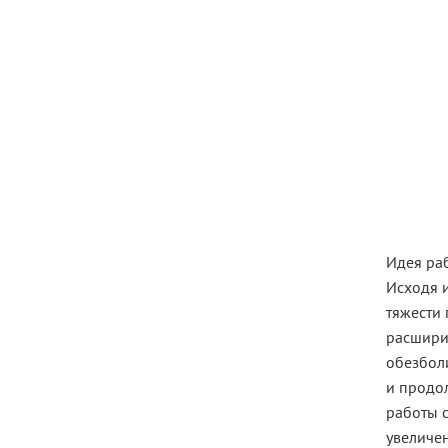
Идея раб
Исходя и
тяжести 
расшири
обезболи
и продол
работы 
увеличен