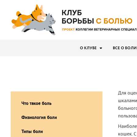
О КЛУБЕ
ВСЕ О БОЛИ
Для оце
шкалами
Что такое боль
больног
пользов
Физиология боли
Наиболее
Типы боли
кошек. С