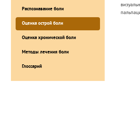
визуаль
Распознавание боли
пальпаци
Оценка острой боли
Оценка хронической боли
Методы лечения боли
Глоссарий