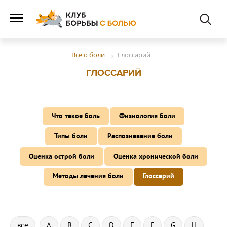
Глоссарий
Все о боли
ГЛОССАРИЙ
Что такое боль
Физиология боли
Типы боли
Распознавание боли
Оценка острой боли
Оценка хронической боли
Методы лечения боли
Глоссарий