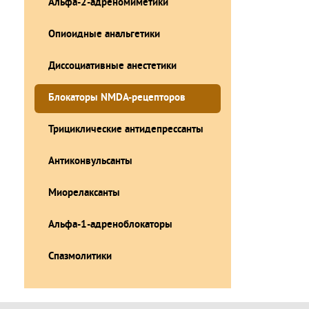
Альфа-2-адреномиметики
Опиоидные анальгетики
Диссоциативные анестетики
Блокаторы NMDA-рецепторов
Трициклические антидепрессанты
Антиконвульсанты
Миорелаксанты
Альфа-1-адреноблокаторы
Спазмолитики