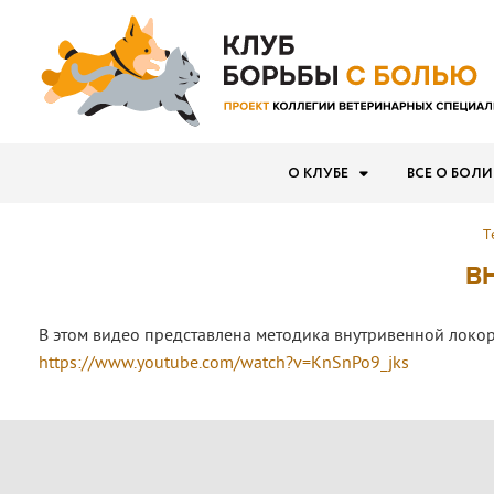
О КЛУБЕ
ВСЕ О БОЛИ
Т
В
В этом видео представлена методика внутривенной локорег
https://www.youtube.com/watch?v=KnSnPo9_jks