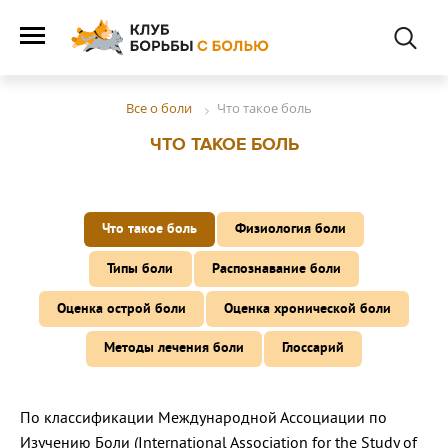
Что такое боль
Все о боли
ЧТО ТАКОЕ БОЛЬ
Что такое боль
Физиология боли
Типы боли
Распознавание боли
Оценка острой боли
Оценка хронической боли
Методы лечения боли
Глоссарий
По классификации Международной Ассоциации по
Изучению Боли (International Association for the Study of