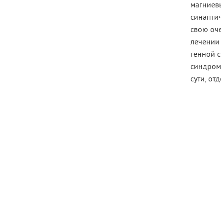
магниев
синаптич
свою оче
лечении 
генной 
синдром 
сути, от