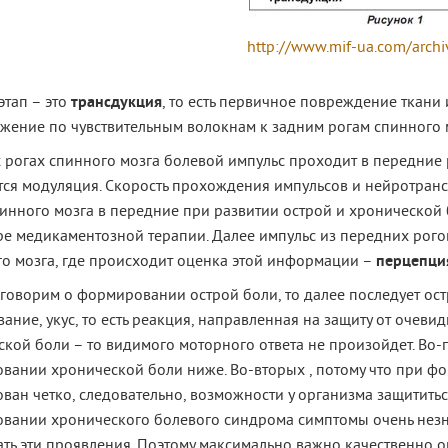
http://www.mif-ua.com/archi
этап – это
трансдукция
, то есть первичное повреждение ткани
ижение по чувствительным волокнам к задним рогам спинного 
 рогах спинного мозга болевой импульс проходит в передние 
тся модуляция. Скорость прохождения импульсов и нейротранс
инного мозга в передние при развитии острой и хронической
ре медикаментозной терапии. Далее импульс из передних рого
го мозга, где происходит оценка этой информации –
перцепци
говорим о формировании острой боли, то далее последует ос
ание, укус, то есть реакция, направленная на защиту от очев
кой боли – то видимого моторного ответа не произойдет. Во-п
вании хронической боли ниже. Во-вторых , потому что при ф
ван четко, следовательно, возможности у организма защититьс
вании хронического болевого синдрома симптомы очень незна
ть эти проявления. Поэтому максимально важно качественно оп