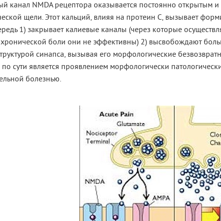
ый канал NMDA рецептора оказывается постоянно открытым и 
еской щели. Этот кальций, влияя на протеин С, вызывает фор
редь 1) закрывает калиевые каналы (через которые осуществл
хронической боли они не эффективны) 2) высвобождают больш
структурой синапса, вызывая его морфологические безвозврат
по сути является проявлением морфологически патологически
дельной болезнью.