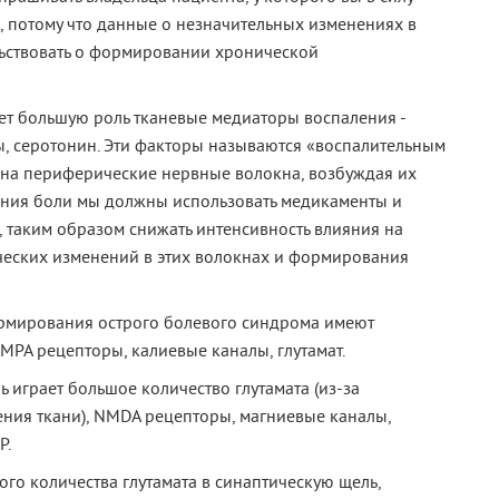
 потому что данные о незначительных изменениях в
льствовать о формировании хронической
ет большую роль тканевые медиаторы воспаления -
ы, серотонин. Эти факторы называются «воспалительным
 на периферические нервные волокна, возбуждая их
ания боли мы должны использовать медикаменты и
, таким образом снижать интенсивность влияния на
ческих изменений в этих волокнах и формирования
ормирования острого болевого синдрома имеют
PA рецепторы, калиевые каналы, глутамат.
играет большое количество глутамата (из-за
ия ткани), NMDA рецепторы, магниевые каналы,
Р.
го количества глутамата в синаптическую щель,