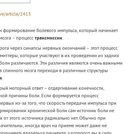
ve/article/2413
 и формирование болевого импульса, который начинает
мозга – процесс
трансмиссии
.
рога через синапсы нервных окончаний – этот процесс
миттеры, которые участвуют в их проведении из задних
 боли различаются. Эти различия являются очень важными
в спинного мозга переходи в различные структуры
я
.
трый моторный ответ – отдергивание конечности,
идной причины боли. Если формируется процесс
ервых из-за того, что скорость передачи импульса при
ормировании хронической боли сам источник боли не
я от этого источника радикально нет. Обычно при
чительны, иногда врач на приеме может даже не
рашивать владельца пациента, у которого вы в силу