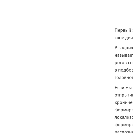
Первый 
свое дв
В задних
называе
рогов сп
в подбо
головно
Если мы 
отпрыгив
хроничес
формиро
локализо
формиро
распозна