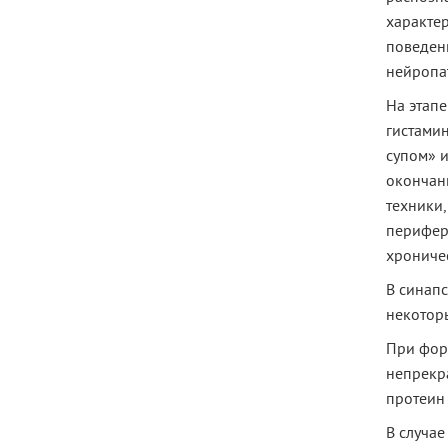
характе
поведен
нейропа
На этап
гистамин
супом» 
окончан
техники,
перифер
хрониче
В синап
некотор
При фор
непрекр
протеин 
В случае