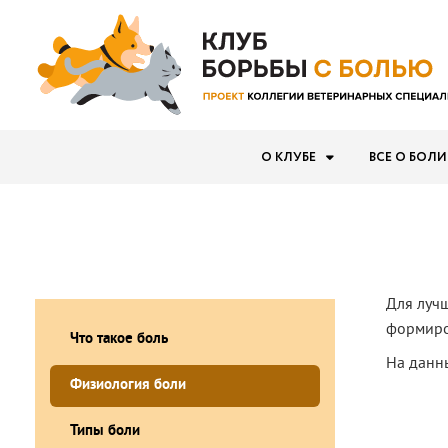
О КЛУБЕ
ВСЕ О БОЛИ
Для луч
формиро
Что такое боль
На данн
Физиология боли
Типы боли