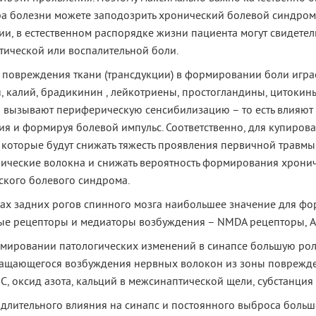
ра болезни можете заподозрить хронический болевой синдром,
ии, в естественном распорядке жизни пациента могут свидете
тической или воспалительной боли.
е повреждения ткани (трансдукции) в формировании боли игра
, калий, брадикинин , лейкотриены, простогландины, цитокин
и вызывают периферическую сенсибилизацию – то есть влияют
ия и формируя болевой импульс. Соответственно, для купиров
 которые будут снижать тяжесть проявления первичной травмы
ические волокна и снижать вероятность формирования хрони
ского болевого синдрома.
сах задних рогов спинного мозга наибольшее значение для ф
ые рецепторы и медиаторы возбуждения – NMDA рецепторы, AM
мировании патологических изменений в синапсе большую роль 
ащающегося возбуждения нервных волокон из зоны поврежден
С, оксид азота, кальций в межсинаптической щели, субстанция 
 длительного влияния на синапс и постоянного выброса большо