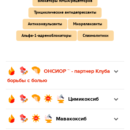
Блокаторы NMDA-рецепторов
Трициклические антидепрессанты
Антиконвульсанты
Миорелаксанты
Альфа-1-адреноблокаторы
Спазмолитики
ОНСИОР ™ - партнер Клуба
борьбы с болью
Цимикоксиб
Мавакоксиб