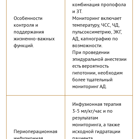
комбинация пропофола
и ЗТ.
Особенности
Мониторинг включает
контроля и
температуру, ЧСС, ЧД,
поддержания
пульсоксиметрию, ЭКГ,
жизненно-важных
АД, капнографию по
функций.
возможности.
При проведении
эпидуральной анестезии
есть вероятность
гипотонии, необходим
более тщательный
мониторинг АД.
Инфузионная терапия
3-5 мл/кг/час и по
результатам
мониторинга, а также
Периоперационная
исходной гидратации
инфузионная
пациента.