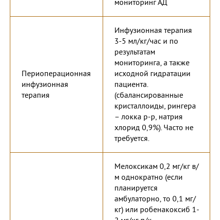
мониторинг АД
Инфузионная терапия
3-5 мл/кг/час и по
результатам
мониторинга, а также
Периоперационная
исходной гидратации
инфузионная
пациента.
терапия
(сбалансированные
кристаллоиды, рингера
– локка р-р, натрия
хлорид 0,9%). Часто не
требуется.
Мелоксикам 0,2 мг/кг в/
м однократно (если
планируется
амбулаторно, то 0,1 мг/
кг) или робенакоксиб 1-