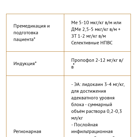
Ме 5-10 мкг/кг в/м или
Премедикация и
ДМе 2,5-5 мкг/кг в/м +
подготовка
ЗТ 1-2 мг/кг в/м
пациента*
Селективные НПВС
Пропофол 2-12 мг/кг в/
Индукция*
в
- ЭА: лидокаин 3-4 мг/кг,
для достижения
адекватного уровня
блока - суммарный
объём раствора 0,2-0,3
мл/кг
- Послойная
Регионарная
инфильтрационная