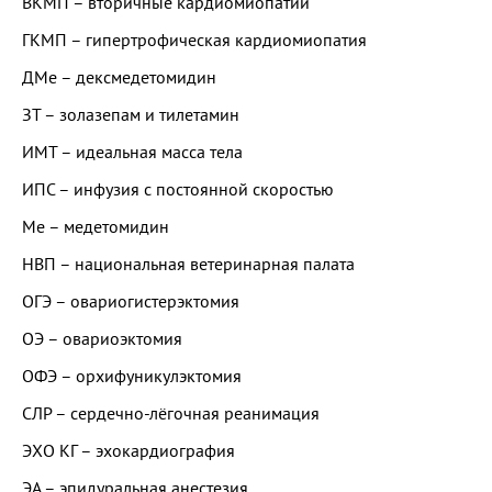
ВКМП – вторичные кардиомиопатии
ГКМП – гипертрофическая кардиомиопатия
ДМе – дексмедетомидин
ЗТ – золазепам и тилетамин
ИМТ – идеальная масса тела
ИПС – инфузия с постоянной скоростью
Ме – медетомидин
НВП – национальная ветеринарная палата
ОГЭ – овариогистерэктомия
ОЭ – овариоэктомия
ОФЭ – орхифуникулэктомия
СЛР – сердечно-лёгочная реанимация
ЭХО КГ – эхокардиография
ЭА – эпидуральная анестезия