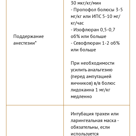
30 мкг/кг/мин
- Пропофол болюсы 3-5
мг/кг или ИПС 5-10 мг/
кг/час
- Изофлюран 0,5-0,7
Поддержание
об% или больше
анестезии*
- Севофлюран 1-2 об%
или больше
При необходимости
усилить анальгезию
(перед ампутацией
яичников) в/в болюс
лидокаина 1 мг/кг
медленно
Интубация трахеи или
ларингеальная маска -
обязательны, если
используется