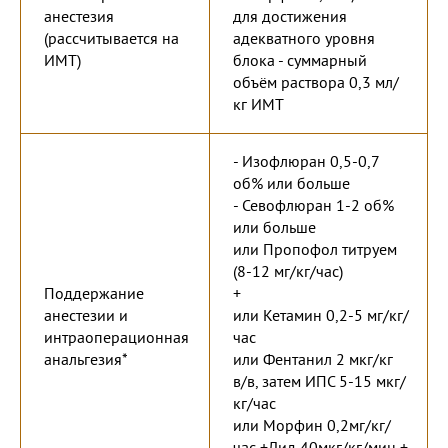
анестезия
для достижения
(рассчитывается на
адекватного уровня
ИМТ)
блока - суммарный
объём раствора 0,3 мл/
кг ИМТ
- Изофлюран 0,5-0,7
об% или больше
- Севофлюран 1-2 об%
или больше
или Пропофол титруем
(8-12 мг/кг/час)
Поддержание
+
анестезии и
или Кетамин 0,2-5 мг/кг/
интраоперационная
час
анальгезия*
или Фентанил 2 мкг/кг
в/в, затем ИПС 5-15 мкг/
кг/час
или Морфин 0,2мг/кг/