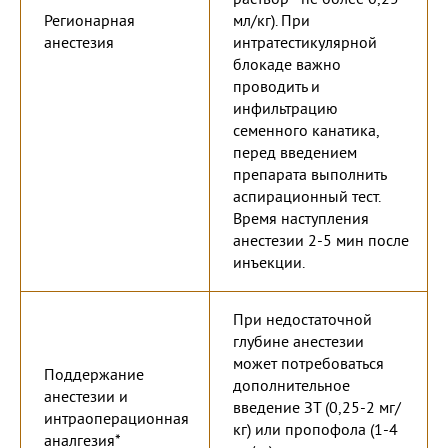
Регионарная
мл/кг). При
анестезия
интратестикулярной
блокаде важно
проводить и
инфильтрацию
семенного канатика,
перед введением
препарата выполнить
аспирационный тест.
Время наступления
анестезии 2-5 мин после
инъекции.
При недостаточной
глубине анестезии
может потребоваться
Поддержание
дополнительное
анестезии и
введение ЗТ (0,25-2 мг/
интраоперационная
кг) или пропофола (1-4
аналгезия*