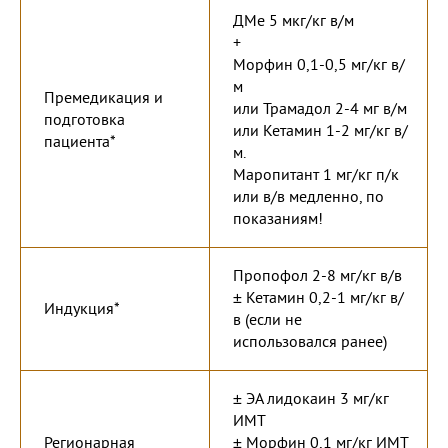
ДМе 5 мкг/кг в/м
+
Морфин 0,1-0,5 мг/кг в/
м
Премедикация и
или Трамадол 2-4 мг в/м
подготовка
или Кетамин 1-2 мг/кг в/
пациента*
м.
Маропитант 1 мг/кг п/к
или в/в медленно, по
показаниям!
Пропофол 2-8 мг/кг в/в
± Кетамин 0,2-1 мг/кг в/
Индукция*
в (если не
использовался ранее)
± ЭА лидокаин 3 мг/кг
ИМТ
Регионарная
± Морфин 0,1 мг/кг ИМТ