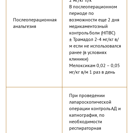
2 мг/кг п/к
В послеоперационном
периоде по
Послеоперационная
возможности еще 2 дня
анальгезия
медикаментозный
контроль боли (НПВС)
± Трамадол 2-4 мг/кг в/
м если не использовался
ранее (в условиях
клиники)
Мелоксикам 0,02 – 0,05
мг/кг в/м 1 раз в день
При проведении
лапароскопической
операции контроль АД и
капнография, по
необходимости
респираторная