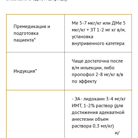
Ме 5-7 мкг/кг или ДМе 5
Премедикация и
мкг/кг + ЗТ 1-2 мг кг в/м,
подготовка
установка
пациента*
внутривенного катетера
Чаще достаточна после
в/м инъекции, либо
Индукция*
пропофол 2-8 мг/кг в/в
по эффекту
- ЭА - лидокаин 3-4 мг/кг
ИМТ, 1-2% раствор (для
достижения адекватной
анестезии объем
раствора 0,3 мл/кг)
и/