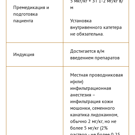
5 мкг/кг + ЗТ 1-2 мг/кг в/
Премедикация и
м
подготовка
пациента
Установка
внутривенного катетера
не обязательна.
Достигается в/м
Индукция
введением препаратов
Местная проводниковая
и(или)
инфильтрационная
анестезия –
инфильтрация кожи
мошонки, семенного
канатика лидокаином,
обычно 2 мг/кг, но не
более 5 мг/кг (2%
раствор - не более 0,25