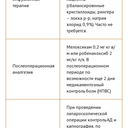
терапия
(сбалансировнные
кристаллоиды, рингера
– локка р-р, натрия
хлорид 0,9%). Часто не
требуется.
Мелоксикам 0,2 мг кг в/
м или робенакоксиб 2
мг/кг п/к. В
Послеоперационная
послеоперационном
аналгезия
периоде по
возможности еще 2 дня
медикаментозный
контроль боли (НПВС)
При проведении
лапароскопической
операции контроль АД и
капнография, по