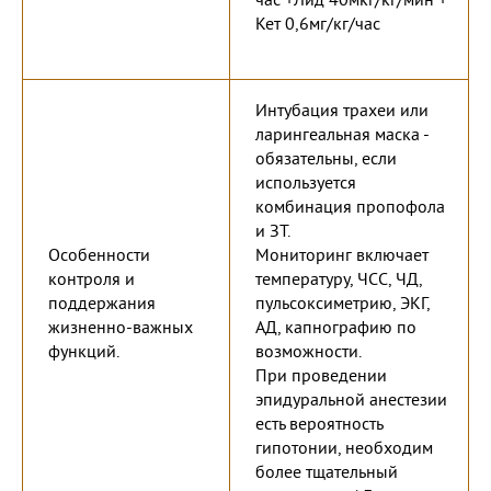
час +Лид 40мкг/кг/мин +
Кет 0,6мг/кг/час
Интубация трахеи или
ларингеальная маска -
обязательны, если
используется
комбинация пропофола
и ЗТ.
Особенности
Мониторинг включает
контроля и
температуру, ЧСС, ЧД,
поддержания
пульсоксиметрию, ЭКГ,
жизненно-важных
АД, капнографию по
функций.
возможности.
При проведении
эпидуральной анестезии
есть вероятность
гипотонии, необходим
более тщательный