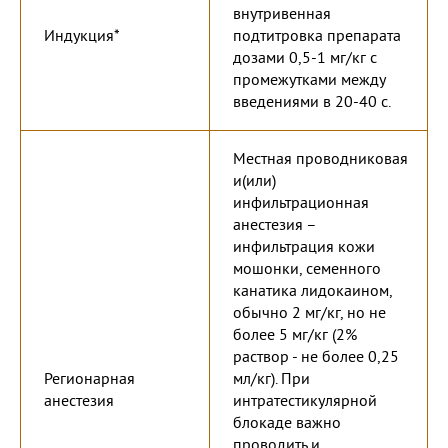
внутривенная
Индукция*
подтитровка препарата
дозами 0,5-1 мг/кг с
промежутками между
введениями в 20-40 с.
Местная проводниковая
и(или)
инфильтрационная
анестезия –
инфильтрация кожи
мошонки, семенного
канатика лидокаином,
обычно 2 мг/кг, но не
более 5 мг/кг (2%
раствор - не более 0,25
Регионарная
мл/кг). При
анестезия
интратестикулярной
блокаде важно
проводить и