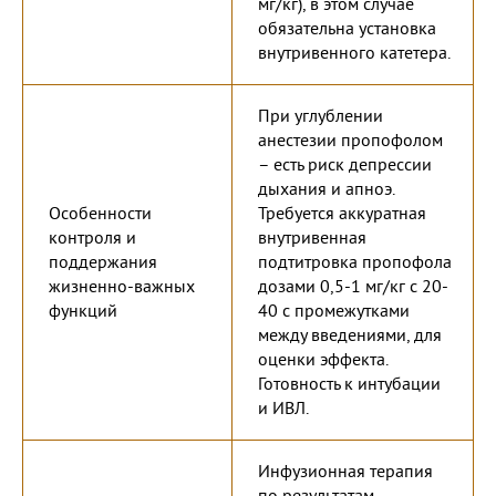
мг/кг), в этом случае
обязательна установка
внутривенного катетера.
При углублении
анестезии пропофолом
– есть риск депрессии
дыхания и апноэ.
Особенности
Требуется аккуратная
контроля и
внутривенная
поддержания
подтитровка пропофола
жизненно-важных
дозами 0,5-1 мг/кг с 20-
функций
40 с промежутками
между введениями, для
оценки эффекта.
Готовность к интубации
и ИВЛ.
Инфузионная терапия