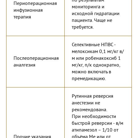
по результатам
Периоперационная
мониторинга и
инфузионная
исходной гидратации
терапия
пациента. Чаще не
требуется.
Селективные НПВС -
мелоксикам 0,1 мг/кг в/
Послеоперационная
м или робенакоксиб 1
аналгезия
мг/кг, п/к однократно,
можно включать в
премедикацию.
Рутинная реверсия
анестезии не
рекомендована.
При необходимости
быстрой реверсии - в/м
атипамезол – 1/10 от
Прочие указания
объёма Ме или от